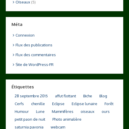
OIseaux
(5)
Méta
Connexion
Flux des publications
Flux des commentaires
Site de WordPress-FR
Étiquettes
28 septembre 2015
affut flottant
Biche
Blog
Cerfs
chenille
Eclipse
Eclipse lunaire
Forêt
Humour
Lune
Mammifères
oiseaux
ours
petit paon de nuit
Photo animalière
saturnia pavonia
webcam