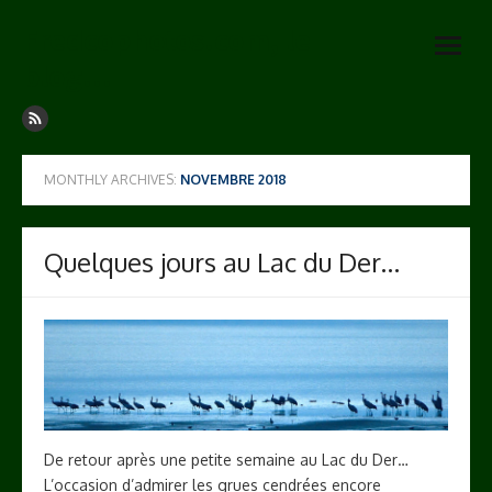
Skip
Fredcophotos.com, le
to
open
content
blog…
menu
MONTHLY ARCHIVES:
NOVEMBRE 2018
Quelques jours au Lac du Der…
De retour après une petite semaine au Lac du Der…
L’occasion d’admirer les grues cendrées encore