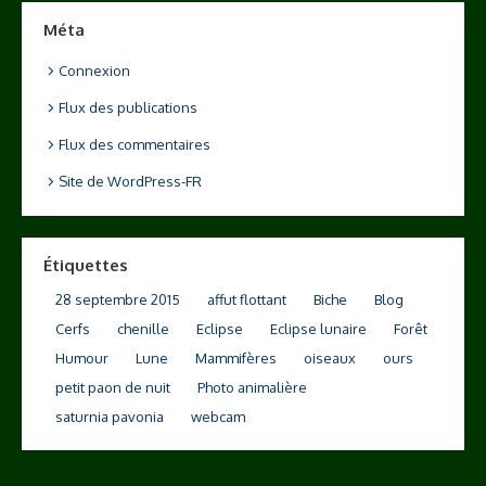
Méta
Connexion
Flux des publications
Flux des commentaires
Site de WordPress-FR
Étiquettes
28 septembre 2015
affut flottant
Biche
Blog
Cerfs
chenille
Eclipse
Eclipse lunaire
Forêt
Humour
Lune
Mammifères
oiseaux
ours
petit paon de nuit
Photo animalière
saturnia pavonia
webcam