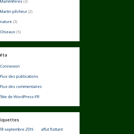
Mammifères
(3)
Martin pêcheur
(2)
nature
(3)
OIseaux
(5)
éta
Connexion
Flux des publications
Flux des commentaires
Site de WordPress-FR
tiquettes
28 septembre 2015
affut flottant