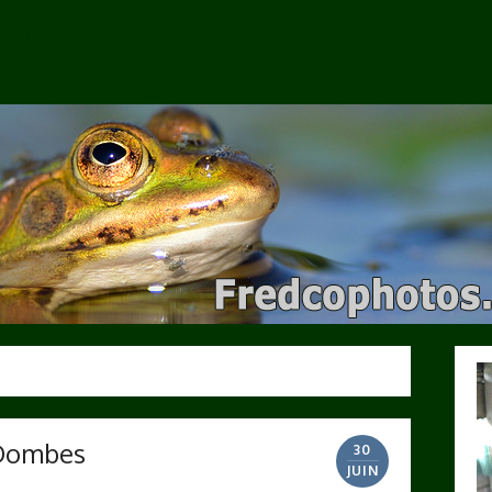
e blog…
 Dombes
30
JUIN