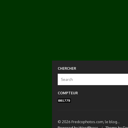
CHERCHER
Search
for:
COMPTEUR
© 2026 Fredcophotos.com, le blog...
Powered by WordPress
/
Theme by De