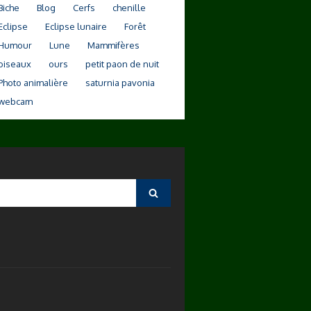
Biche
Blog
Cerfs
chenille
Eclipse
Eclipse lunaire
Forêt
Humour
Lune
Mammifères
oiseaux
ours
petit paon de nuit
Photo animalière
saturnia pavonia
webcam
Search