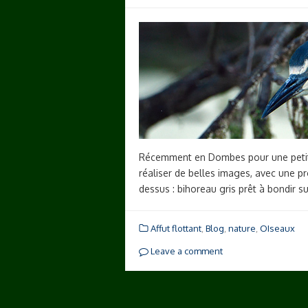
Récemment en Dombes pour une petite 
réaliser de belles images, avec une pr
dessus : bihoreau gris prêt à bondir s
Affut flottant
,
Blog
,
nature
,
OIseaux
Leave a comment