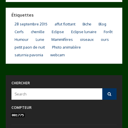
Étiquettes
28 septembre 2015
affut flottant
Biche
Blog
Cerfs
chenille
Eclipse
Eclipse lunaire
Forêt
Humour
Lune
Mammifères
oiseaux
ours
petit paon de nuit
Photo animalière
saturnia pavonia
webcam
CHERCHER
Search
Search
for:
COMPTEUR