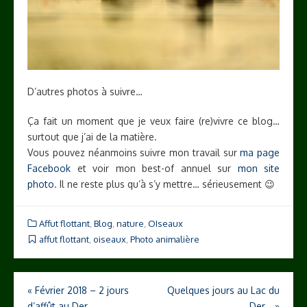
D’autres photos à suivre…
Ça fait un moment que je veux faire (re)vivre ce blog…
surtout que j’ai de la matière.
Vous pouvez néanmoins suivre mon travail sur
ma page
Facebook
et voir mon best-of annuel sur
mon site
photo
. Il ne reste plus qu’à s’y mettre… sérieusement 😉
Affut flottant
,
Blog
,
nature
,
OIseaux
affut flottant
,
oiseaux
,
Photo animalière
Navigation
«
Février 2018 – 2 jours
Quelques jours au Lac du
d’affût au Der…
Der…
»