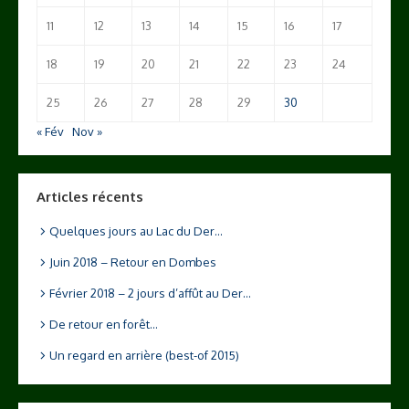
11
12
13
14
15
16
17
18
19
20
21
22
23
24
25
26
27
28
29
30
« Fév
Nov »
Articles récents
Quelques jours au Lac du Der…
Juin 2018 – Retour en Dombes
Février 2018 – 2 jours d’affût au Der…
De retour en forêt…
Un regard en arrière (best-of 2015)