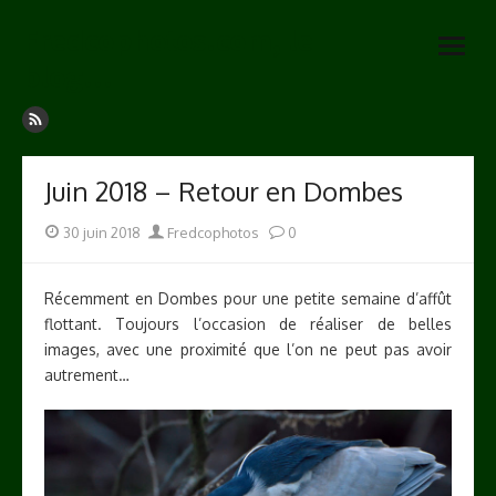
Skip
Fredcophotos.com, le
to
open
content
blog…
menu
Juin 2018 – Retour en Dombes
Posted
Author
30 juin 2018
Fredcophotos
0
on
Récemment en Dombes pour une petite semaine d’affût
flottant. Toujours l’occasion de réaliser de belles
images, avec une proximité que l’on ne peut pas avoir
autrement…