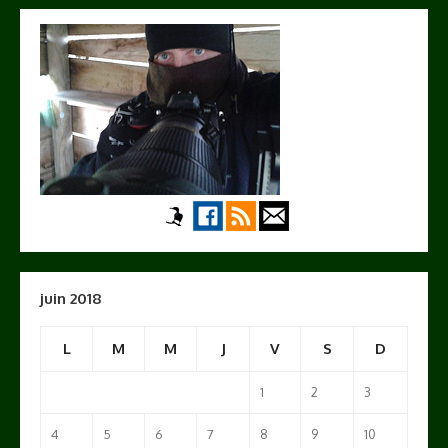
juin 2018
L
M
M
J
V
S
D
1
2
3
4
5
6
7
8
9
10