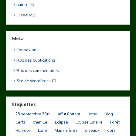
nature
(3)
OIseaux
(5)
Méta
Connexion
Flux des publications
Flux des commentaires
Site de WordPress-FR
Étiquettes
28 septembre 2015
affut flottant
Biche
Blog
Cerfs
chenille
Eclipse
Eclipse lunaire
Forêt
Humour
Lune
Mammifères
oiseaux
ours