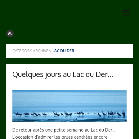
Skip
Fredcophotos.com, le
to
open
content
blog…
menu
CATEGORY ARCHIVES:
LAC DU DER
Quelques jours au Lac du Der…
De retour après une petite semaine au Lac du Der…
L’occasion d’admirer les grues cendrées encore