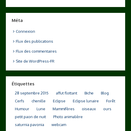
Méta
Connexion
Flux des publications
Flux des commentaires
Site de WordPress-FR
Étiquettes
28 septembre 2015
affut flottant
Biche
Blog
Cerfs
chenille
Eclipse
Eclipse lunaire
Forêt
Humour
Lune
Mammifères
oiseaux
ours
petit paon de nuit
Photo animalière
saturnia pavonia
webcam