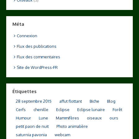
Méta
Connexion
Flux des publications
Flux des commentaires
Site de WordPress-FR
Étiquettes
28 septembre 2015
affut flottant
Biche
Blog
Cerfs
chenille
Eclipse
Eclipse lunaire
Forêt
Humour
Lune
Mammifères
oiseaux
ours
petit paon de nuit
Photo animalière
saturnia pavonia
webcam