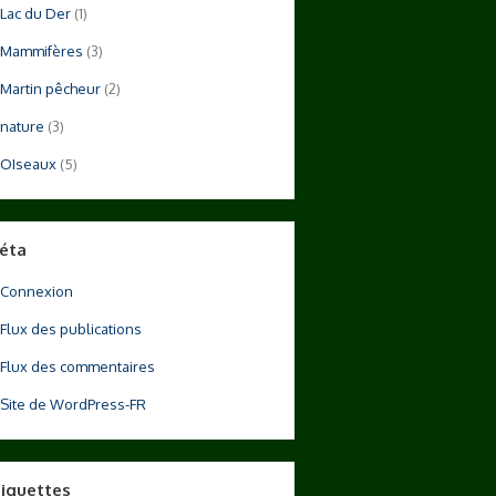
Lac du Der
(1)
Mammifères
(3)
Martin pêcheur
(2)
nature
(3)
OIseaux
(5)
éta
Connexion
Flux des publications
Flux des commentaires
Site de WordPress-FR
tiquettes