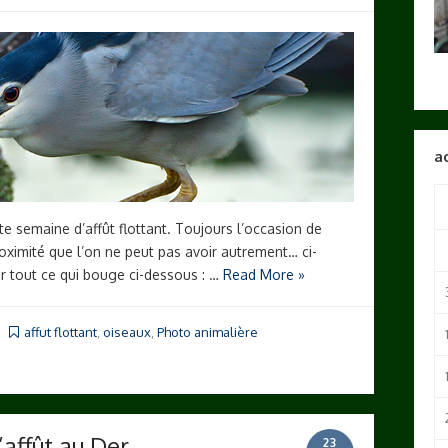
a
semaine d’affût flottant. Toujours l’occasion de
oximité que l’on ne peut pas avoir autrement… ci-
ur tout ce qui bouge ci-dessous : …
Read More »
affut flottant
,
oiseaux
,
Photo animalière
d’affût au Der…
23