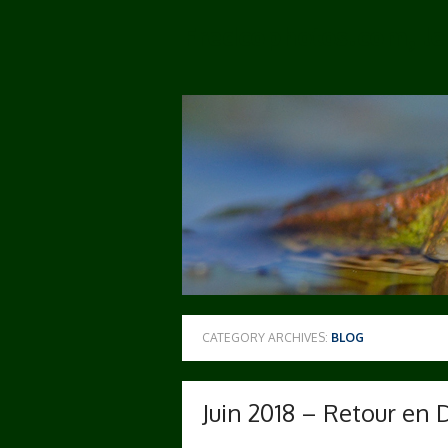
Skip
Fredcophotos.com, l
to
content
CATEGORY ARCHIVES:
BLOG
Juin 2018 – Retour en