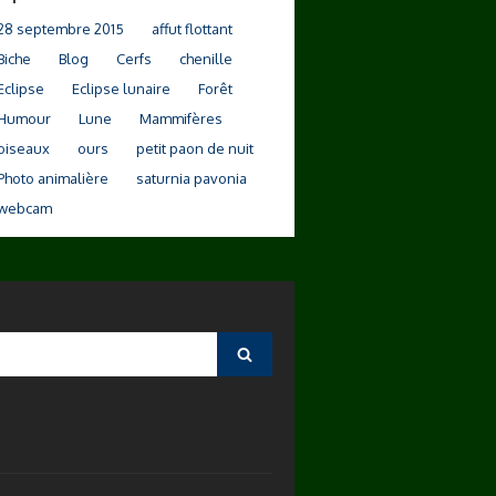
28 septembre 2015
affut flottant
Biche
Blog
Cerfs
chenille
Eclipse
Eclipse lunaire
Forêt
Humour
Lune
Mammifères
oiseaux
ours
petit paon de nuit
Photo animalière
saturnia pavonia
webcam
Search