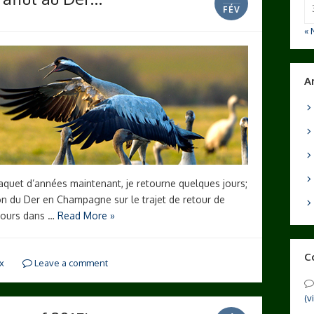
FÉV
« 
A
quet d’années maintenant, je retourne quelques jours;
ion du Der en Champagne sur le trajet de retour de
jours dans …
Read More »
C
x
Leave a comment
(v