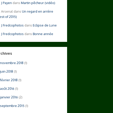
Payen
dans
Martin pêcheur (vidéo)
Arsenal
dans
Un regard en arrière
est-of 2015)
Fredcophotos
dans
Eclipse de Lune
Fredcophotos
dans
Bonne année
rchives
novembre 2018
(1)
juin 2018
(1)
février 2018
(1)
août 2016
(1)
janvier 2016
(2)
septembre 2015
(1)