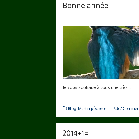
Bonne année
Je vous souhaite à tous une très…
Blog
,
Martin pêcheur
2 Commen
2014+1=