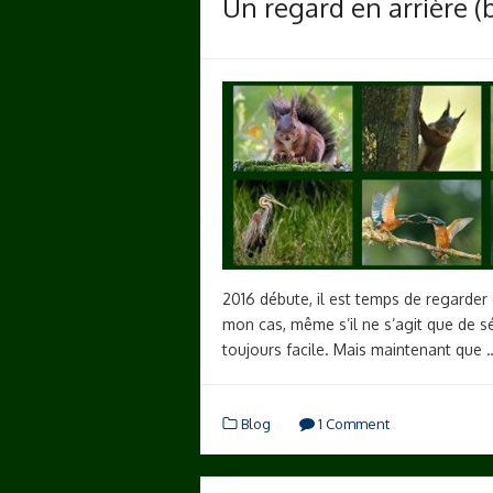
Un regard en arrière (b
2016 débute, il est temps de regarder 
mon cas, même s’il ne s’agit que de sé
toujours facile. Mais maintenant que
Blog
1 Comment