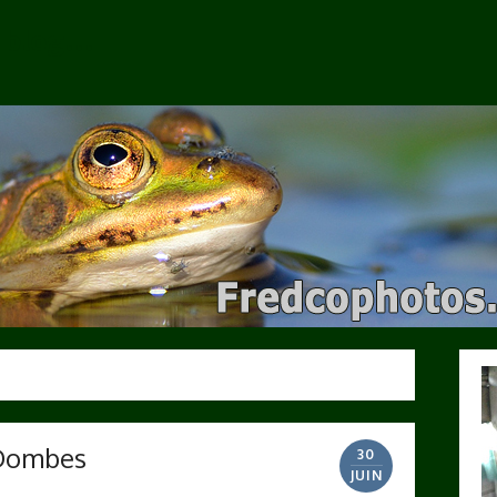
e blog…
 Dombes
30
JUIN