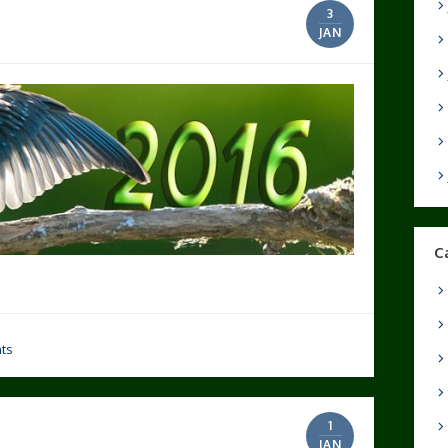
3
JAN
C
ts
1
JAN