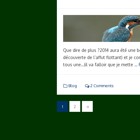
Que dire de plus ?2014 aura été une 
découverte de l’affut flottant) et je 
tous une…(il va falloir que je mette …
Blog
2 Comments
Navigation
1
2
→
des
articles