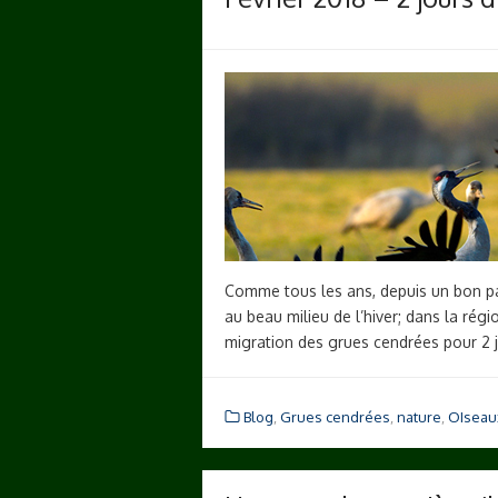
Comme tous les ans, depuis un bon pa
au beau milieu de l’hiver; dans la rég
migration des grues cendrées pour 2 
Blog
,
Grues cendrées
,
nature
,
OIseau