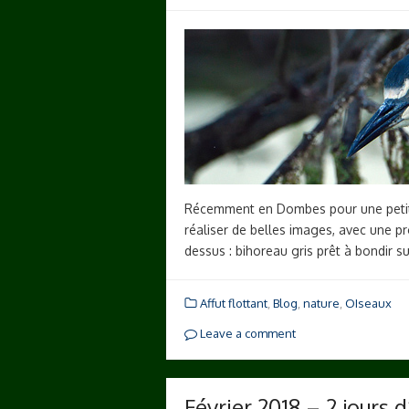
Récemment en Dombes pour une petite 
réaliser de belles images, avec une pr
dessus : bihoreau gris prêt à bondir s
Affut flottant
,
Blog
,
nature
,
OIseaux
Leave a comment
Février 2018 – 2 jours 