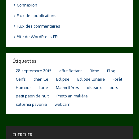
Connexion
Flux des publications
Flux des commentaires
Site de WordPress-FR
Étiquettes
28 septembre 2015
affut flottant
Biche
Blog
Cerfs
chenille
Eclipse
Eclipse lunaire
Forêt
Humour
Lune
Mammifères
oiseaux
ours
petit paon de nuit
Photo animalière
saturnia pavonia
webcam
CHERCHER