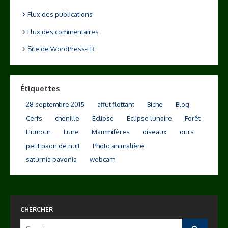
Flux des publications
Flux des commentaires
Site de WordPress-FR
Étiquettes
28 septembre 2015
affut flottant
Biche
Blog
Cerfs
chenille
Eclipse
Eclipse lunaire
Forêt
Humour
Lune
Mammifères
oiseaux
ours
petit paon de nuit
Photo animalière
saturnia pavonia
webcam
CHERCHER
Search