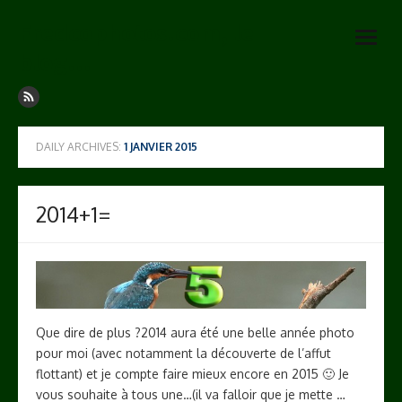
Skip
Fredcophotos.com, le
to
open
content
blog…
menu
DAILY ARCHIVES:
1 JANVIER 2015
2014+1=
Que dire de plus ?2014 aura été une belle année photo
pour moi (avec notamment la découverte de l’affut
flottant) et je compte faire mieux encore en 2015 🙂 Je
vous souhaite à tous une…(il va falloir que je mette …