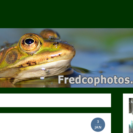
e blog…
3
JAN