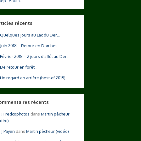
Sep
Août »
rticles récents
Quelques jours au Lac du Der…
Juin 2018 – Retour en Dombes
Février 2018 – 2 jours d’affût au Der…
De retour en forêt…
Un regard en arrière (best-of 2015)
ommentaires récents
Fredcophotos
dans
Martin pêcheur
idéo)
Payen
dans
Martin pêcheur (vidéo)