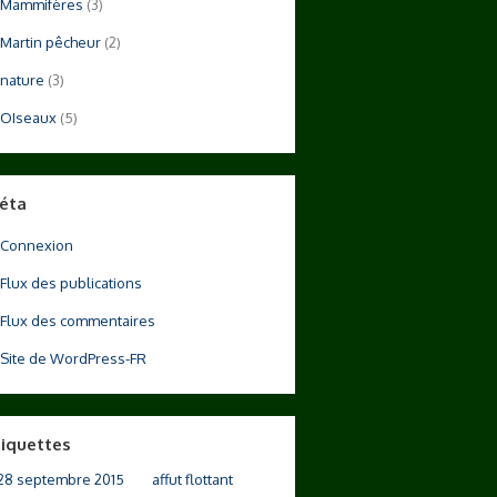
Mammifères
(3)
Martin pêcheur
(2)
nature
(3)
OIseaux
(5)
éta
Connexion
Flux des publications
Flux des commentaires
Site de WordPress-FR
tiquettes
28 septembre 2015
affut flottant