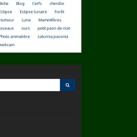
Biche
Blog
Cerfs
chenille
Eclipse
Eclipse lunaire
Forêt
Humour
Lune
Mammifères
oiseaux
ours
petit paon de nuit
Photo animalière
saturnia pavonia
webcam
Search