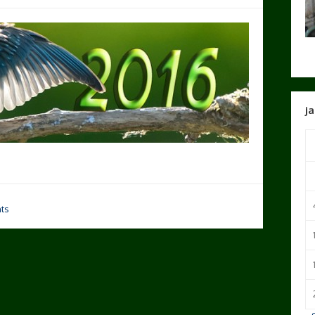
ja
ts