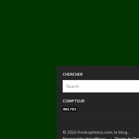
CHERCHER
Search
for:
COMPTEUR
© 2026 Fredcophotos.com, le blog...
Powered by WordPress
/
Theme by De