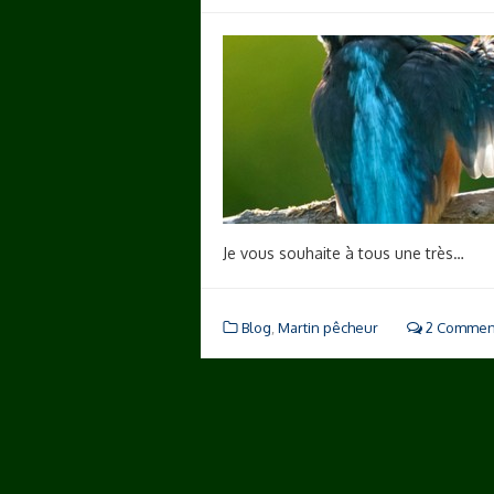
Je vous souhaite à tous une très…
Blog
,
Martin pêcheur
2 Commen