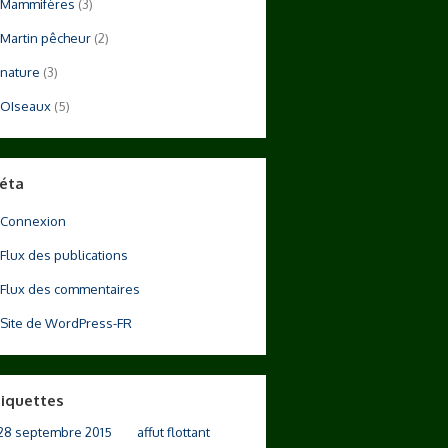
Mammifères
(3)
Martin pêcheur
(2)
nature
(3)
OIseaux
(5)
éta
Connexion
Flux des publications
Flux des commentaires
Site de WordPress-FR
tiquettes
28 septembre 2015
affut flottant