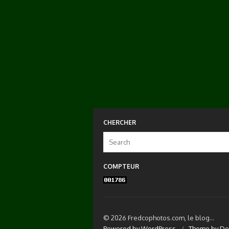
CHERCHER
Search
for:
COMPTEUR
© 2026 Fredcophotos.com, le blog...
Powered by WordPress
/
Theme by De