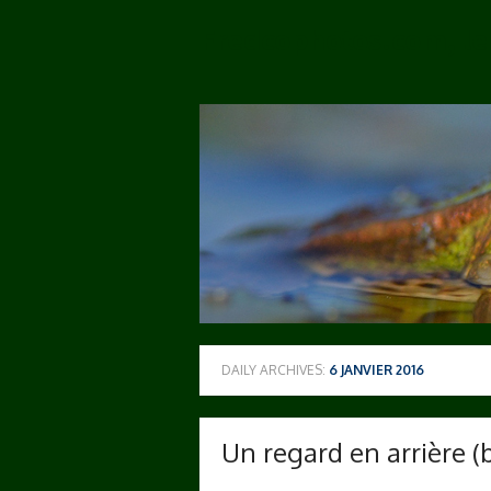
Skip
Fredcophotos.com, l
to
content
DAILY ARCHIVES:
6 JANVIER 2016
Un regard en arrière (b