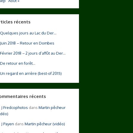
Sep
Août »
rticles récents
Quelques jours au Lac du Der…
Juin 2018 – Retour en Dombes
Février 2018 – 2 jours d’affût au Der…
De retour en forêt…
Un regard en arrière (best-of 2015)
ommentaires récents
Fredcophotos
dans
Martin pêcheur
idéo)
Payen
dans
Martin pêcheur (vidéo)