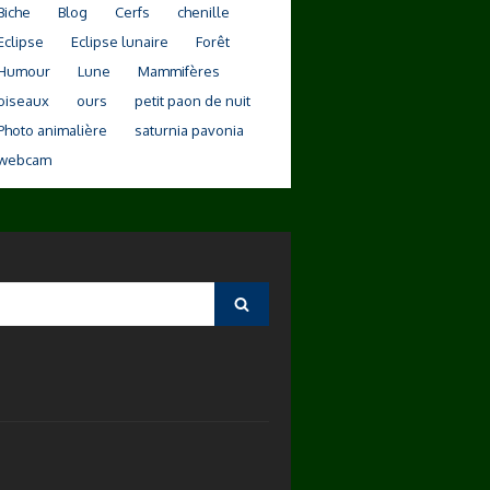
Biche
Blog
Cerfs
chenille
Eclipse
Eclipse lunaire
Forêt
Humour
Lune
Mammifères
oiseaux
ours
petit paon de nuit
Photo animalière
saturnia pavonia
webcam
Search