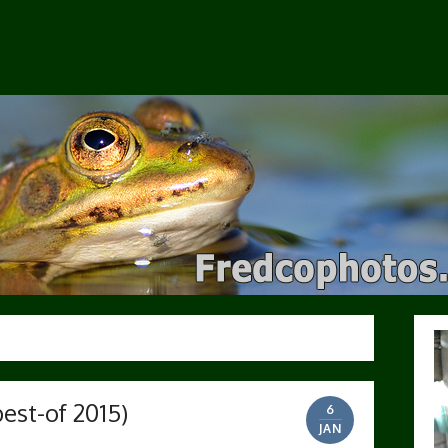
e blog…
est-of 2015)
6
JAN